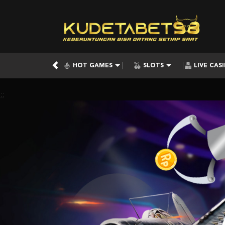
HOT GAMES
SLOTS
LIVE CAS
;;