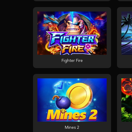
Fighter Fire
Mines 2