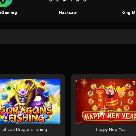
oGaming
Hacksaw
King M
Shade Dragons Fishing
Happy New Year