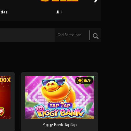
idas
Jili
Gemini
Piggy Bank TapTap