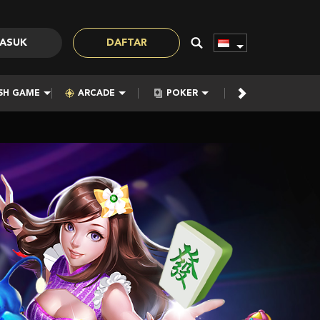
ASUK
DAFTAR
SH GAME
ARCADE
POKER
E-SPORTS