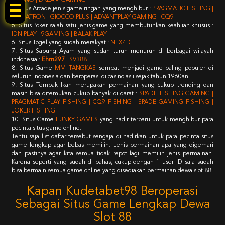
CASINO | DREAM GAMING
4. Situs Arcade jenis game ringan yang menghibur :
PRAGMATIC FISHING |
GAMATRON | GIOCCO PLUS | ADVANTPLAY GAMING | CQ9
5. Situs Poker salah satu jenis game yang membutuhkan keahlian khusus :
IDN PLAY | 9GAMING | BALAK PLAY
6. Situs Togel yang sudah merakyat :
NEX4D
7. Situs Sabung Ayam yang sudah turun menurun di berbagai wilayah
indonesia :
Ehm297
| SV388
8. Situs Game
MM TANGKAS
sempat menjadi game paling populer di
seluruh indonesia dan beroperasi di casino asli sejak tahun 1960an.
9. Situs Tembak Ikan merupakan permainan yang cukup trending dan
masih bisa ditemukan cukup banyak di darat :
SPADE FISHING GAMING |
PRAGMATIC PLAY FISHING | CQ9 FISHING | SPADE GAMING FISHING |
JOKER FISHING
10. Situs Game
FUNKY GAMES
yang hadir terbaru untuk menghibur para
pecinta situs game online.
Tentu saja list daftar tersebut sengaja di hadirkan untuk para pecinta situs
game lengkap agar bebas memilih. Jenis permainan apa yang digemari
dan pastinya agar kita semua tidak repot lagi memilih jenis permainan.
Karena seperti yang sudah di bahas, cukup dengan 1 user ID saja sudah
bisa bermain semua game online yang disediakan permainan dewa slot 88.
Kapan Kudetabet98 Beroperasi
Sebagai Situs Game Lengkap Dewa
Slot 88