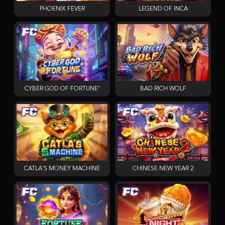
PHOENIX FEVER
LEGEND OF INCA
CYBER GOD OF FORTUNE⁺
BAD RICH WOLF
CATLA'S MONEY MACHINE
CHINESE NEW YEAR 2