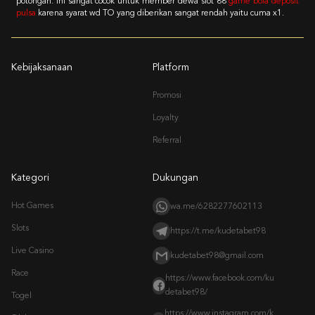
potongan. Ini sangat cocok untuk member dewa slot 88
game bola deposit
pulsa
karena syarat wd TO yang diberikan sangat rendah yaitu cuma x1.
Kebijaksanaan
Platform
Promosi
Loyalty
Referral
Kategori
Dukungan
Hot Games
wa.me/6282277602113
Slots
https://t.me/kudetabet98
Live Casino
kudetabet98@gmail.com
Race
https://www.facebook.com/ku
detabet98/
Togel
https://www.instagram.com/k