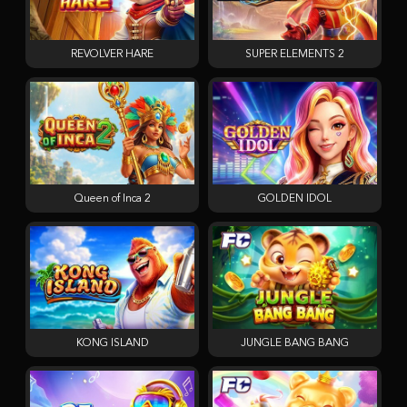
REVOLVER HARE
SUPER ELEMENTS 2
Queen of Inca 2
GOLDEN IDOL
KONG ISLAND
JUNGLE BANG BANG