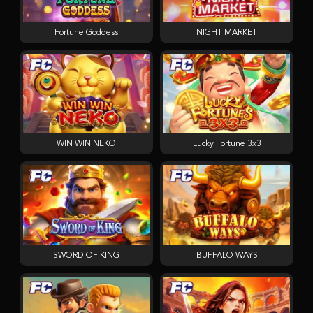
Fortune Goddess
NIGHT MARKET
WIN WIN NEKO
Lucky Fortune 3x3
SWORD OF KING
BUFFALO WAYS