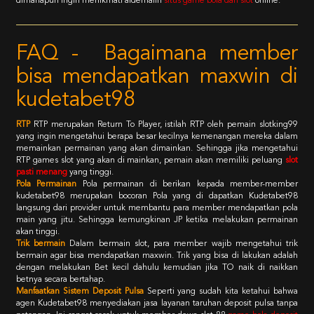
dimanapun ingin menikmati aldernalin
situs game bola dan slot
online.
FAQ - Bagaimana member
bisa mendapatkan maxwin di
kudetabet98
RTP
RTP merupakan Return To Player, istilah RTP oleh pemain slotking99
yang ingin mengetahui berapa besar kecilnya kemenangan mereka dalam
memainkan permainan yang akan dimainkan. Sehingga jika mengetahui
RTP games slot yang akan di mainkan, pemain akan memiliki peluang
slot
pasti menang
yang tinggi.
Pola Permainan
Pola permainan di berikan kepada member-member
kudetabet98 merupakan bocoran Pola yang di dapatkan Kudetabet98
langsung dari provider untuk membantu para member mendapatkan pola
main yang jitu. Sehingga kemungkinan JP ketika melakukan permainan
akan tinggi.
Trik bermain
Dalam bermain slot, para member wajib mengetahui trik
bermain agar bisa mendapatkan maxwin. Trik yang bisa di lakukan adalah
dengan melakukan Bet kecil dahulu kemudian jika TO naik di naikkan
betnya secara bertahap.
Manfaatkan Sistem Deposit Pulsa
Seperti yang sudah kita ketahui bahwa
agen Kudetabet98 menyediakan jasa layanan taruhan deposit pulsa tanpa