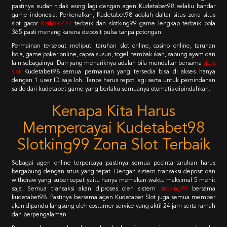
pastinya sudah tidak asing lagi dengan agen Kudetabet98 selaku bandar
game indonesia. Perkenalkan, Kudetabet98 adalah daftar situs zona situs
slot gacor
slothoki777
terbaik dan slotking99 game lengkap terbaik bola
365 pasti menang karena deposit pulsa tanpa potongan.
Permainan tersebut meliputi taruhan slot online, casino online, taruhan
bola, game poker online, capsa susun, togel, tembak ikan, sabung ayam dan
lain sebagainya. Dan yang menariknya adalah bila mendaftar bersama
situs
slot
Kudetabet98 semua permainan yang tersedia bisa di akses hanya
dengan 1 user ID saja loh. Tanpa harus repot lagi serta untuk pemindahan
saldo dari kudetabet game yang berlaku semuanya otomatis dipindahkan.
Kenapa Kita Harus
Mempercayai Kudetabet98
Slotking99 Zona Slot Terbaik
Sebagai agen online terpercaya pastinya semua pecinta taruhan harus
bergabung dengan situs yang tepat. Dengan sistem transaksi deposit dan
withdraw yang super cepat yaitu hanya memakan waktu maksimal 5 menit
saja. Semua transaksi akan diproses oleh sistem
slotking99
bersama
kudetabet98. Pastinya bersama agen Kudetabet Slot juga semua member
akan dipandu langsung oleh costumer service yang aktif 24 jam serta ramah
dan berpengalaman.