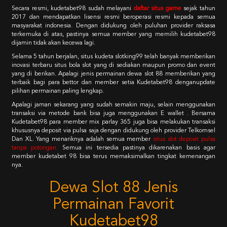
Secara resmi, kudetabet98 sudah melayani
daftar situs game
sejak tahun
2017 dan mendapatkan lisensi resmi beroperasi resmi kepada semua
masyarakat indonesia. Dengan didukung oleh puluhan provider raksasa
terkemuka di atas, pastinya semua member yang memilih kudetabet98
dijamin tidak akan kecewa lagi.
Selama 5 tahun berjalan, situs kudeta slotking99 telah banyak memberikan
inovasi terbaru situs bola slot yang di sediakan maupun promo dan event
yang di berikan. Apalagi jenis permainan dewa slot 88 memberikan yang
terbaik bagi para bettor dan member setia Kudetabet98 denganupdate
pilihan permainan paling lengkap.
Apalagi jaman sekarang yang sudah semakin maju, selain menggunakan
transaksi via metode bank bisa juga menggunakan E wallet . Bersama
Kudetabet98 para member mix parlay 365 juga bisa melakukan transaksi
khususnya deposit via pulsa saja dengan didukung oleh provider Telkomsel
Dan XL. Yang menariknya adalah semua member
situs slot deposit pulsa
tanpa potongan
.
Semua ini tersedia pastinya dikarenakan basis agar
member kudetabet 98 bisa terus memaksimalkan tingkat kemenangan
nya.
Dewa Slot 88 Jenis
Permainan Favorit
Kudetabet98