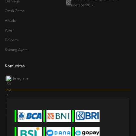
Olahraga
udetabet98_/
Crash Game
Arcade
Poker
E-Sports
Sabung Ayam
Komunitas
Telegram