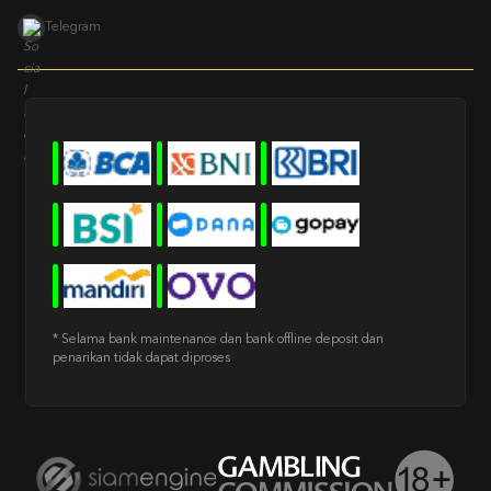
Telegram
* Selama bank maintenance dan bank offline deposit dan
penarikan tidak dapat diproses