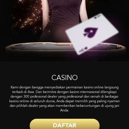
CASINO
Kami dengan bangga menyediakan permainan kasino online langsung
terbaik di Asia. Dan bermitra dengan kasino internasional dilengkapi
dengan 300 profesional dealer yang profesional dan ramah di berbagai
kasino online di seluruh dunia, Anda dapat memilih yang paling nyaman
dan pilihlah dealer yang akan memberikan keberuntungan di ujung jari
Anda.
DAFTAR