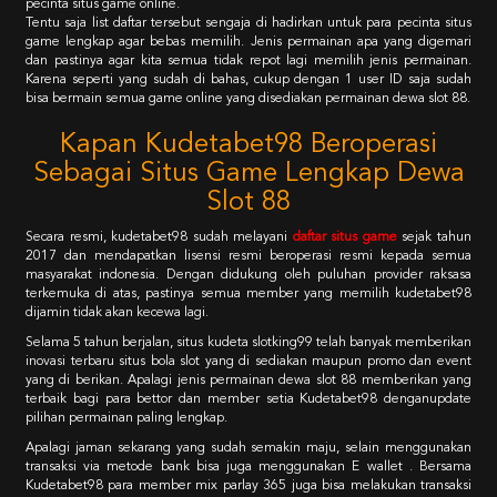
pecinta situs game online.
Tentu saja list daftar tersebut sengaja di hadirkan untuk para pecinta situs
game lengkap agar bebas memilih. Jenis permainan apa yang digemari
dan pastinya agar kita semua tidak repot lagi memilih jenis permainan.
Karena seperti yang sudah di bahas, cukup dengan 1 user ID saja sudah
bisa bermain semua game online yang disediakan permainan dewa slot 88.
Kapan Kudetabet98 Beroperasi
Sebagai Situs Game Lengkap Dewa
Slot 88
Secara resmi, kudetabet98 sudah melayani
daftar situs game
sejak tahun
2017 dan mendapatkan lisensi resmi beroperasi resmi kepada semua
masyarakat indonesia. Dengan didukung oleh puluhan provider raksasa
terkemuka di atas, pastinya semua member yang memilih kudetabet98
dijamin tidak akan kecewa lagi.
Selama 5 tahun berjalan, situs kudeta slotking99 telah banyak memberikan
inovasi terbaru situs bola slot yang di sediakan maupun promo dan event
yang di berikan. Apalagi jenis permainan dewa slot 88 memberikan yang
terbaik bagi para bettor dan member setia Kudetabet98 denganupdate
pilihan permainan paling lengkap.
Apalagi jaman sekarang yang sudah semakin maju, selain menggunakan
transaksi via metode bank bisa juga menggunakan E wallet . Bersama
Kudetabet98 para member mix parlay 365 juga bisa melakukan transaksi