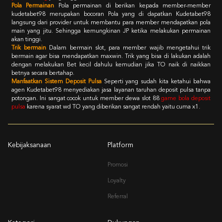
Pola Permainan
Pola permainan di berikan kepada member-member
kudetabet98 merupakan bocoran Pola yang di dapatkan Kudetabet98
langsung dari provider untuk membantu para member mendapatkan pola
main yang jitu. Sehingga kemungkinan JP ketika melakukan permainan
akan tinggi.
Trik bermain
Dalam bermain slot, para member wajib mengetahui trik
bermain agar bisa mendapatkan maxwin. Trik yang bisa di lakukan adalah
dengan melakukan Bet kecil dahulu kemudian jika TO naik di naikkan
betnya secara bertahap.
Manfaatkan Sistem Deposit Pulsa
Seperti yang sudah kita ketahui bahwa
agen Kudetabet98 menyediakan jasa layanan taruhan deposit pulsa tanpa
potongan. Ini sangat cocok untuk member dewa slot 88
game bola deposit
pulsa
karena syarat wd TO yang diberikan sangat rendah yaitu cuma x1.
Kebijaksanaan
Platform
Promosi
Loyalty
Referral