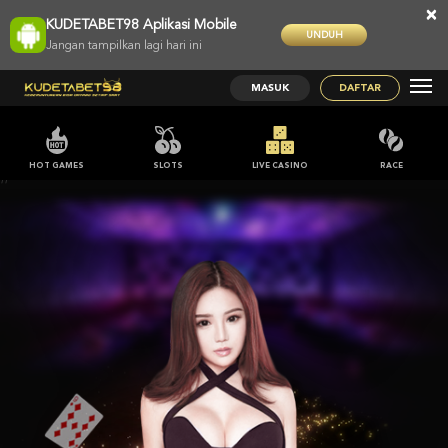
×
KUDETABET98 Aplikasi Mobile
UNDUH
Jangan tampilkan lagi hari ini
MASUK
DAFTAR
HOT GAMES
SLOTS
LIVE CASINO
RACE
;;