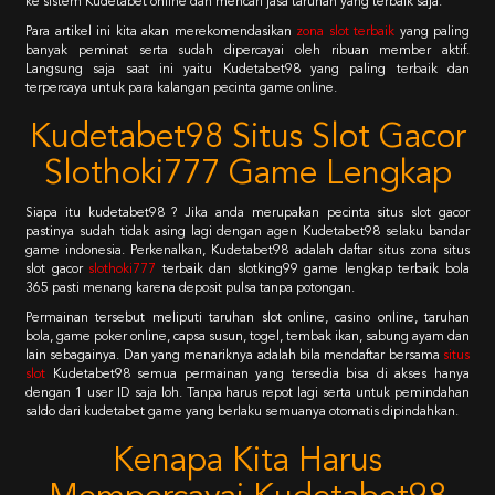
ke sistem Kudetabet online dan mencari jasa taruhan yang terbaik saja.
Para artikel ini kita akan merekomendasikan
zona slot terbaik
yang paling
banyak peminat serta sudah dipercayai oleh ribuan member aktif.
Langsung saja saat ini yaitu Kudetabet98 yang paling terbaik dan
terpercaya untuk para kalangan pecinta game online.
Kudetabet98 Situs Slot Gacor
Slothoki777 Game Lengkap
Siapa itu kudetabet98 ? Jika anda merupakan pecinta situs slot gacor
pastinya sudah tidak asing lagi dengan agen Kudetabet98 selaku bandar
game indonesia. Perkenalkan, Kudetabet98 adalah daftar situs zona situs
slot gacor
slothoki777
terbaik dan slotking99 game lengkap terbaik bola
365 pasti menang karena deposit pulsa tanpa potongan.
Permainan tersebut meliputi taruhan slot online, casino online, taruhan
bola, game poker online, capsa susun, togel, tembak ikan, sabung ayam dan
lain sebagainya. Dan yang menariknya adalah bila mendaftar bersama
situs
slot
Kudetabet98 semua permainan yang tersedia bisa di akses hanya
dengan 1 user ID saja loh. Tanpa harus repot lagi serta untuk pemindahan
saldo dari kudetabet game yang berlaku semuanya otomatis dipindahkan.
Kenapa Kita Harus