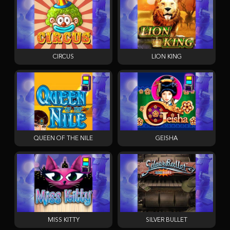
CIRCUS
LION KING
QUEEN OF THE NILE
GEISHA
MISS KITTY
SILVER BULLET