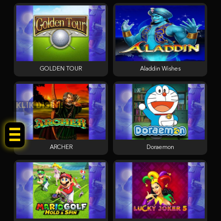
GOLDEN TOUR
Aladdin Wishes
KLIK DISINI!
ARCHER
Doraemon