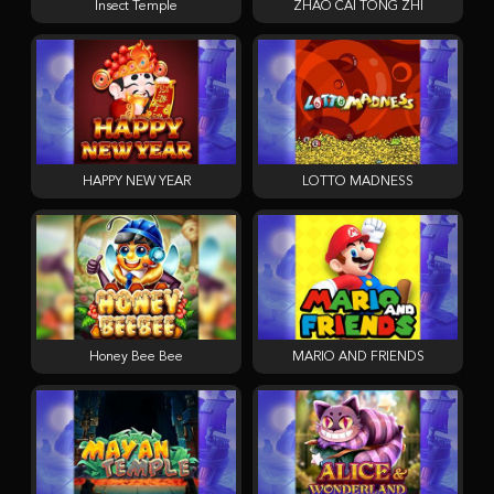
Insect Temple
ZHAO CAI TONG ZHI
HAPPY NEW YEAR
LOTTO MADNESS
Honey Bee Bee
MARIO AND FRIENDS