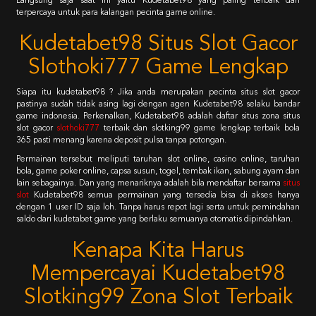
Langsung saja saat ini yaitu Kudetabet98 yang paling terbaik dan
terpercaya untuk para kalangan pecinta game online.
Kudetabet98 Situs Slot Gacor
Slothoki777 Game Lengkap
Siapa itu kudetabet98 ? Jika anda merupakan pecinta situs slot gacor
pastinya sudah tidak asing lagi dengan agen Kudetabet98 selaku bandar
game indonesia. Perkenalkan, Kudetabet98 adalah daftar situs zona situs
slot gacor
slothoki777
terbaik dan slotking99 game lengkap terbaik bola
365 pasti menang karena deposit pulsa tanpa potongan.
Permainan tersebut meliputi taruhan slot online, casino online, taruhan
bola, game poker online, capsa susun, togel, tembak ikan, sabung ayam dan
lain sebagainya. Dan yang menariknya adalah bila mendaftar bersama
situs
slot
Kudetabet98 semua permainan yang tersedia bisa di akses hanya
dengan 1 user ID saja loh. Tanpa harus repot lagi serta untuk pemindahan
saldo dari kudetabet game yang berlaku semuanya otomatis dipindahkan.
Kenapa Kita Harus
Mempercayai Kudetabet98
Slotking99 Zona Slot Terbaik