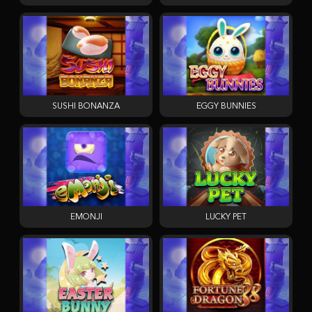
SUSHI BONANZA
EGGY BUNNIES
EMONJI
LUCKY PET