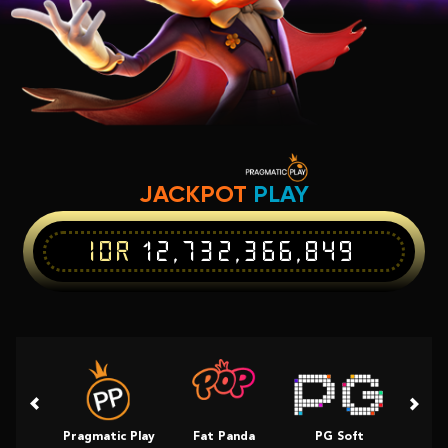
JACKPOT
PLAY
IDR
12,732,366,849
Pragmatic Play
Fat Panda
PG Soft
Slot