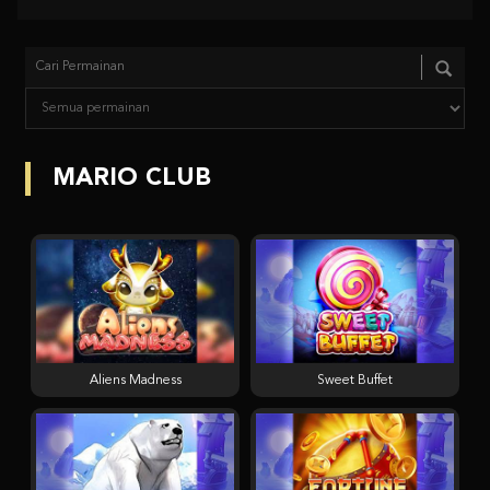
MARIO CLUB
Aliens Madness
Sweet Buffet