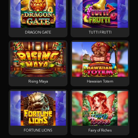
DRAGON GATE
TUTTI FRUTTI
Rising Maya
Hawaiian Totem
FORTUNE LIONS
Fairy of Riches