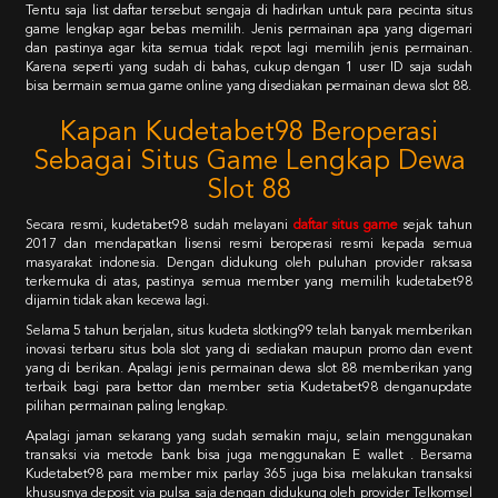
Tentu saja list daftar tersebut sengaja di hadirkan untuk para pecinta situs
game lengkap agar bebas memilih. Jenis permainan apa yang digemari
dan pastinya agar kita semua tidak repot lagi memilih jenis permainan.
Karena seperti yang sudah di bahas, cukup dengan 1 user ID saja sudah
bisa bermain semua game online yang disediakan permainan dewa slot 88.
Kapan Kudetabet98 Beroperasi
Sebagai Situs Game Lengkap Dewa
Slot 88
Secara resmi, kudetabet98 sudah melayani
daftar situs game
sejak tahun
2017 dan mendapatkan lisensi resmi beroperasi resmi kepada semua
masyarakat indonesia. Dengan didukung oleh puluhan provider raksasa
terkemuka di atas, pastinya semua member yang memilih kudetabet98
dijamin tidak akan kecewa lagi.
Selama 5 tahun berjalan, situs kudeta slotking99 telah banyak memberikan
inovasi terbaru situs bola slot yang di sediakan maupun promo dan event
yang di berikan. Apalagi jenis permainan dewa slot 88 memberikan yang
terbaik bagi para bettor dan member setia Kudetabet98 denganupdate
pilihan permainan paling lengkap.
Apalagi jaman sekarang yang sudah semakin maju, selain menggunakan
transaksi via metode bank bisa juga menggunakan E wallet . Bersama
Kudetabet98 para member mix parlay 365 juga bisa melakukan transaksi
khususnya deposit via pulsa saja dengan didukung oleh provider Telkomsel