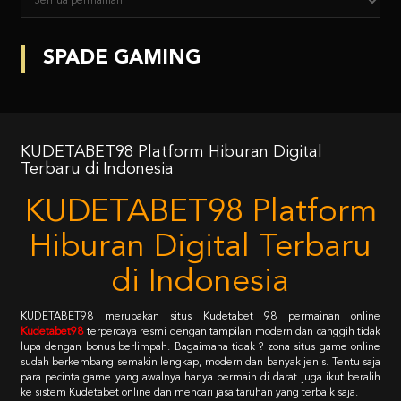
SPADE GAMING
KUDETABET98 Platform Hiburan Digital
Terbaru di Indonesia
KUDETABET98 Platform
Hiburan Digital Terbaru
di Indonesia
KUDETABET98 merupakan situs Kudetabet 98 permainan online
Kudetabet98
terpercaya resmi dengan tampilan modern dan canggih tidak
lupa dengan bonus berlimpah. Bagaimana tidak ? zona situs game online
sudah berkembang semakin lengkap, modern dan banyak jenis. Tentu saja
para pecinta game yang awalnya hanya bermain di darat juga ikut beralih
ke sistem Kudetabet online dan mencari jasa taruhan yang terbaik saja.