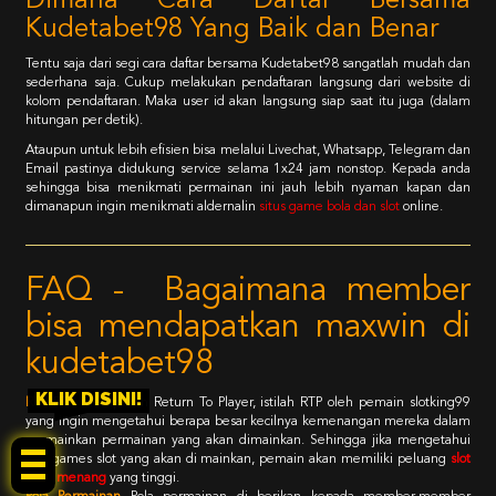
Dimana Cara Daftar Bersama
Kudetabet98 Yang Baik dan Benar
Tentu saja dari segi cara daftar bersama Kudetabet98 sangatlah mudah dan
sederhana saja. Cukup melakukan pendaftaran langsung dari website di
kolom pendaftaran. Maka user id akan langsung siap saat itu juga (dalam
hitungan per detik).
Ataupun untuk lebih efisien bisa melalui Livechat, Whatsapp, Telegram dan
Email pastinya didukung service selama 1x24 jam nonstop. Kepada anda
sehingga bisa menikmati permainan ini jauh lebih nyaman kapan dan
dimanapun ingin menikmati aldernalin
situs game bola dan slot
online.
FAQ - Bagaimana member
bisa mendapatkan maxwin di
kudetabet98
KLIK DISINI!
RTP
RTP merupakan Return To Player, istilah RTP oleh pemain slotking99
yang ingin mengetahui berapa besar kecilnya kemenangan mereka dalam
memainkan permainan yang akan dimainkan. Sehingga jika mengetahui
RTP games slot yang akan di mainkan, pemain akan memiliki peluang
slot
pasti menang
yang tinggi.