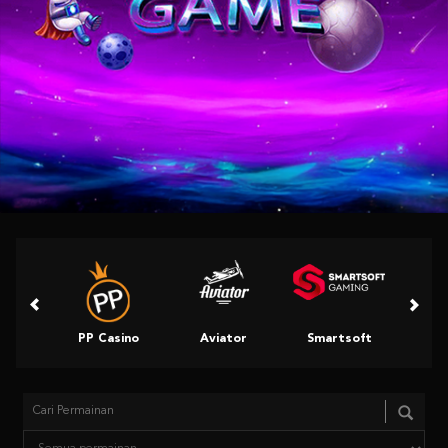
PP Casino
Aviator
Smartsoft
Micr