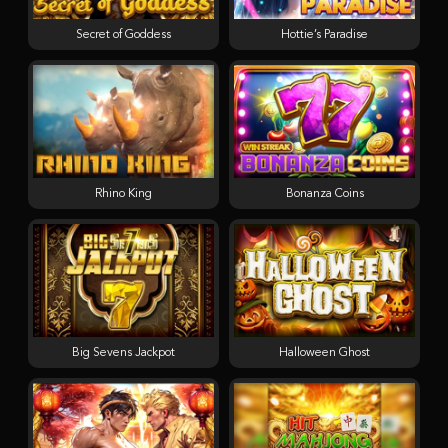
Secret of Goddess
Hottie’s Paradise
Rhino King
Bonanza Coins
Big Sevens Jackpot
Halloween Ghost