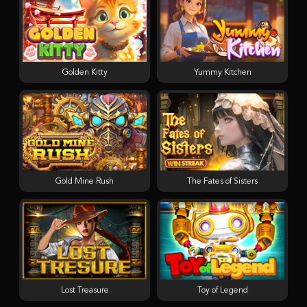
Golden Kitty
Yummy Kitchen
Gold Mine Rush
The Fates of Sisters
Lost Treasure
Toy of Legend