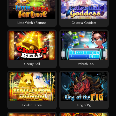
Little Witch's Fortune
Celestial Goddess
Cherry Bell
Elizabeth Lab
Golden Panda
King of Pig