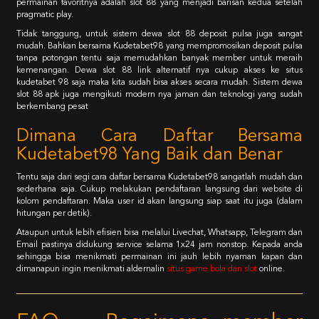
permainan favoritnya adalah slot 88 yang menjadi barisan kedua setelah
pragmatic play.
Tidak tanggung, untuk sistem dewa slot 88 deposit pulsa juga sangat
mudah. Bahkan bersama Kudetabet98 yang mempromosikan deposit pulsa
tanpa potongan tentu saja memudahkan banyak member untuk meraih
kemenangan. Dewa slot 88 link alternatif nya cukup akses ke situs
kudetabet 98 saja maka kita sudah bisa akses secara mudah. Sistem dewa
slot 88 apk juga mengikuti modern nya jaman dan teknologi yang sudah
berkembang pesat
Dimana Cara Daftar Bersama
Kudetabet98 Yang Baik dan Benar
Tentu saja dari segi cara daftar bersama Kudetabet98 sangatlah mudah dan
sederhana saja. Cukup melakukan pendaftaran langsung dari website di
kolom pendaftaran. Maka user id akan langsung siap saat itu juga (dalam
hitungan per detik).
Ataupun untuk lebih efisien bisa melalui Livechat, Whatsapp, Telegram dan
Email pastinya didukung service selama 1x24 jam nonstop. Kepada anda
sehingga bisa menikmati permainan ini jauh lebih nyaman kapan dan
dimanapun ingin menikmati aldernalin
situs game bola dan slot
online.