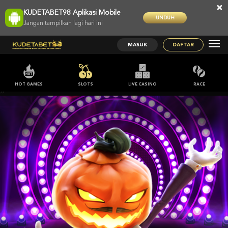
×
KUDETABET98 Aplikasi Mobile
UNDUH
Jangan tampilkan lagi hari ini
MASUK
DAFTAR
HOT GAMES
SLOTS
LIVE CASINO
RACE
;;