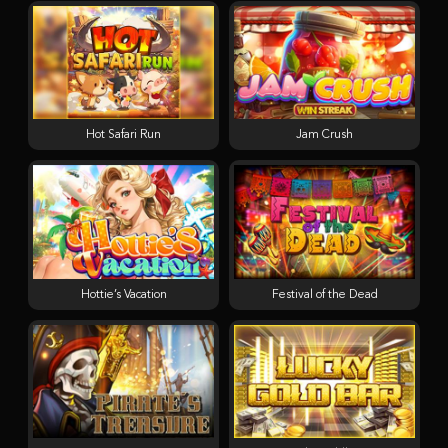
Hot Safari Run
Jam Crush
Hottie’s Vacation
Festival of the Dead