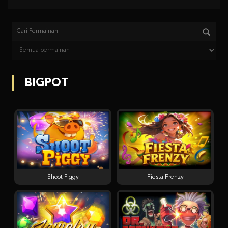
BIGPOT
Shoot Piggy
Fiesta Frenzy