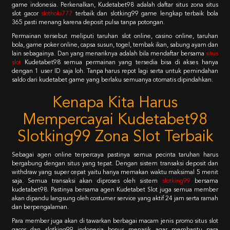
game indonesia. Perkenalkan, Kudetabet98 adalah daftar situs zona situs
slot gacor
slothoki777
terbaik dan slotking99 game lengkap terbaik bola
365 pasti menang karena deposit pulsa tanpa potongan.
Permainan tersebut meliputi taruhan slot online, casino online, taruhan
bola, game poker online, capsa susun, togel, tembak ikan, sabung ayam dan
lain sebagainya. Dan yang menariknya adalah bila mendaftar bersama
situs
slot
Kudetabet98 semua permainan yang tersedia bisa di akses hanya
dengan 1 user ID saja loh. Tanpa harus repot lagi serta untuk pemindahan
saldo dari kudetabet game yang berlaku semuanya otomatis dipindahkan.
Kenapa Kita Harus
Mempercayai Kudetabet98
Slotking99 Zona Slot Terbaik
Sebagai agen online terpercaya pastinya semua pecinta taruhan harus
bergabung dengan situs yang tepat. Dengan sistem transaksi deposit dan
withdraw yang super cepat yaitu hanya memakan waktu maksimal 5 menit
saja. Semua transaksi akan diproses oleh sistem
slotking99
bersama
kudetabet98. Pastinya bersama agen Kudetabet Slot juga semua member
akan dipandu langsung oleh costumer service yang aktif 24 jam serta ramah
dan berpengalaman.
Para member juga akan di tawarkan berbagai macam jenis promo situs slot