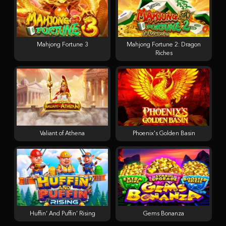
Mahjong Fortune 3
Mahjong Fortune 2: Dragon
Riches
Valiant of Athena
Phoenix's Golden Basin
Huffin’ And Puffin’ Rising
Gems Bonanza