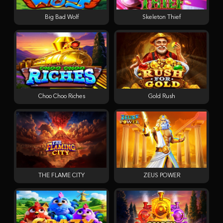
Big Bad Wolf
Skeleton Thief
Choo Choo Riches
Gold Rush
THE FLAME CITY
ZEUS POWER