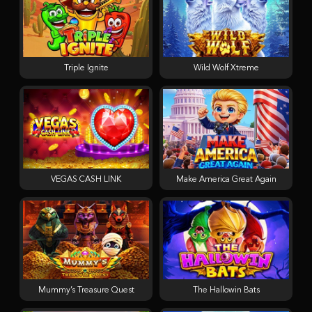
Triple Ignite
Wild Wolf Xtreme
VEGAS CASH LINK
Make America Great Again
Mummy’s Treasure Quest
The Hallowin Bats