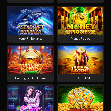
Astro Rift Bonanza
Money Piggies
Dancing Golden Drums
RHINO LEGEND