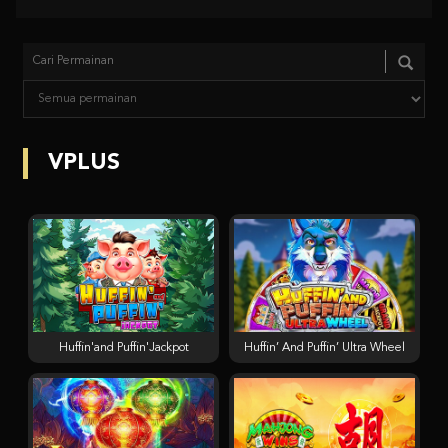
VPLUS
Huffin'and Puffin'Jackpot
Huffin’ And Puffin’ Ultra Wheel