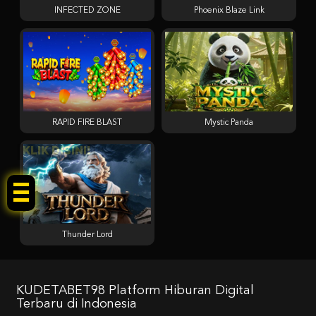
INFECTED ZONE
Phoenix Blaze Link
RAPID FIRE BLAST
Mystic Panda
KLIK DISINI!
Thunder Lord
KUDETABET98 Platform Hiburan Digital
Terbaru di Indonesia