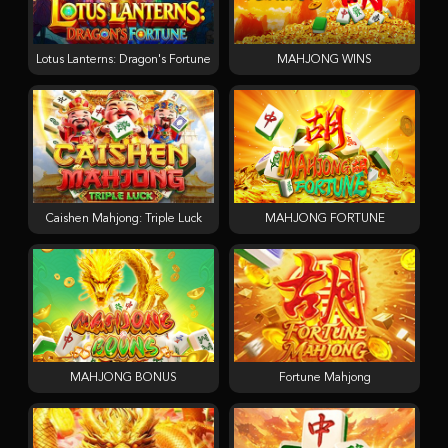
Lotus Lanterns: Dragon's Fortune
MAHJONG WINS
Caishen Mahjong: Triple Luck
MAHJONG FORTUNE
MAHJONG BONUS
Fortune Mahjong