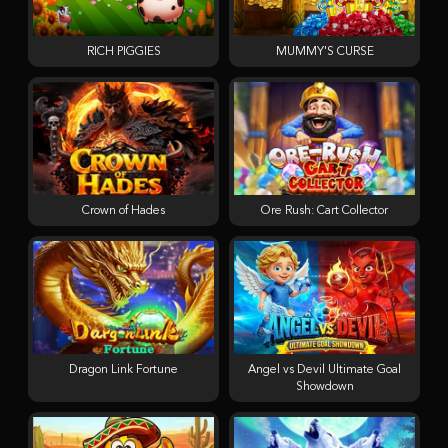
RICH PIGGIES
MUMMY'S CURSE
Crown of Hades
Ore Rush: Cart Collector
Dragon Link Fortune
Angel vs Devil Ultimate Goal
Showdown