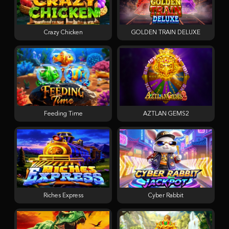
Crazy Chicken
GOLDEN TRAIN DELUXE
Feeding Time
AZTLAN GEMS2
Riches Express
Cyber Rabbit