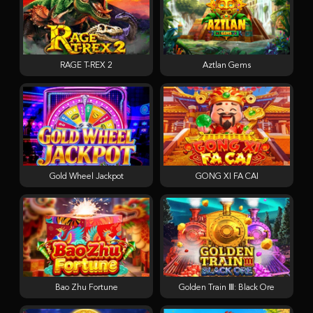
RAGE T-REX 2
Aztlan Gems
Gold Wheel Jackpot
GONG XI FA CAI
Bao Zhu Fortune
Golden Train Ⅲ: Black Ore