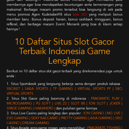
gacor dan slotking99 indonesia bonus menarik agar membantu para
membernya agar bisa mendapatkan keuntungan serta kemenangan yang
maksimal. Berbagai macam promo tersebut bisa langsung di cek pada
menu promosi Agen Kudetabet98 situs
bola 365
yang meliputi bonus
member baru. Bonus deposit harian, bonus cashback mingguan, bonus
refferal, dan berbagai macam Event Menarik yang bisa di klaim setiap
harinya !
10 Daftar Situs Slot Gacor
Terbaik Indonesia Game
Lengkap
Berikut ini 10 daftar situs slot gacor terbaik yang direkomendasi juga untuk
anda :
1. Situs Sportsbook yang langsung bekerja sama dengan produk raksasa :
SBOBET | SABA SPORTS | TF GAMING | VIRTUAL SPORTS PP | SBO
VIRTUAL SPORTS
2. Situs Slot Gacor paling booming di indonesia :
PRAGMATIC PLAY |
MICROGAMING | PG SOFT | LIVE 22 | SLOT 88 | ION SLOT | JOKER |
SPADE GAMING | HABANERO |
dan puluhan game lainnya.
3. Situs Live Casino paling lengkap dan populer :
ION CASINO | MG LIVE |
EVO GAMING | SEXY BACCARAT | PRETTY GAMING | ASIA GAMING | SBO
CASINO | DREAM GAMING
4. Situs Arcade jenis game ringan yang menghibur :
PRAGMATIC FISHING |