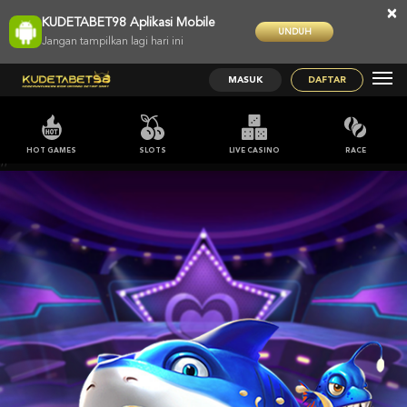
×
KUDETABET98 Aplikasi Mobile
UNDUH
Jangan tampilkan lagi hari ini
MASUK
DAFTAR
HOT GAMES
SLOTS
LIVE CASINO
RACE
;;