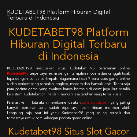
KUDETABET98 Platform Hiburan Digital
Terbaru di Indonesia
KUDETABET98 Platform
Hiburan Digital Terbaru
di Indonesia
KUDETABET98 merupakan situs Kudetabet 98 permainan online
Kudetabet98
terpercaya resmi dengan tampilan modern dan canggih tidak
lupa dengan bonus berlimpah. Bagaimana tidak ? zona situs game online
sudah berkembang semakin lengkap, modern dan banyak jenis. Tentu saja
para pecinta game yang awalnya hanya bermain di darat juga ikut beralih
ke sistem Kudetabet online dan mencari jasa taruhan yang terbaik saja.
Para artikel ini kita akan merekomendasikan
zona slot terbaik
yang paling
banyak peminat serta sudah dipercayai oleh ribuan member aktif.
Langsung saja saat ini yaitu Kudetabet98 yang paling terbaik dan
terpercaya untuk para kalangan pecinta game online.
Kudetabet98 Situs Slot Gacor