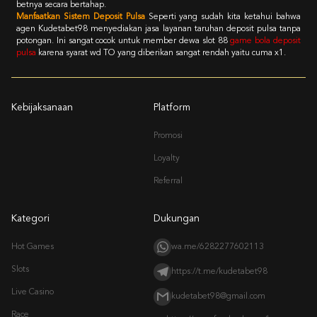
betnya secara bertahap.
Manfaatkan Sistem Deposit Pulsa
Seperti yang sudah kita ketahui bahwa
agen Kudetabet98 menyediakan jasa layanan taruhan deposit pulsa tanpa
potongan. Ini sangat cocok untuk member dewa slot 88
game bola deposit
pulsa
karena syarat wd TO yang diberikan sangat rendah yaitu cuma x1.
Kebijaksanaan
Platform
Promosi
Loyalty
Referral
Kategori
Dukungan
Hot Games
wa.me/6282277602113
Slots
https://t.me/kudetabet98
Live Casino
kudetabet98@gmail.com
Race