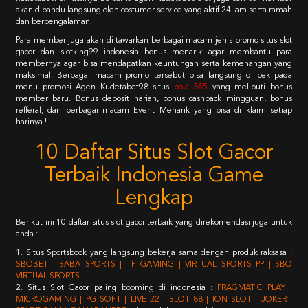
akan dipandu langsung oleh costumer service yang aktif 24 jam serta ramah
dan berpengalaman.
Para member juga akan di tawarkan berbagai macam jenis promo situs slot
gacor dan slotking99 indonesia bonus menarik agar membantu para
membernya agar bisa mendapatkan keuntungan serta kemenangan yang
maksimal. Berbagai macam promo tersebut bisa langsung di cek pada
menu promosi Agen Kudetabet98 situs
bola 365
yang meliputi bonus
member baru. Bonus deposit harian, bonus cashback mingguan, bonus
refferal, dan berbagai macam Event Menarik yang bisa di klaim setiap
harinya !
10 Daftar Situs Slot Gacor
Terbaik Indonesia Game
Lengkap
Berikut ini 10 daftar situs slot gacor terbaik yang direkomendasi juga untuk
anda :
1. Situs Sportsbook yang langsung bekerja sama dengan produk raksasa :
SBOBET | SABA SPORTS | TF GAMING | VIRTUAL SPORTS PP | SBO
VIRTUAL SPORTS
2. Situs Slot Gacor paling booming di indonesia :
PRAGMATIC PLAY |
MICROGAMING | PG SOFT | LIVE 22 | SLOT 88 | ION SLOT | JOKER |