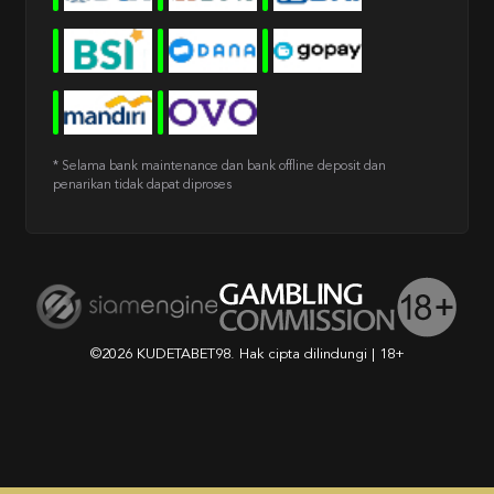
* Selama bank maintenance dan bank offline deposit dan
penarikan tidak dapat diproses
©2026 KUDETABET98. Hak cipta dilindungi | 18+