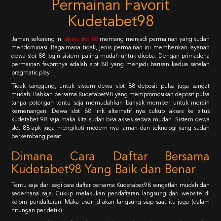
Permainan Favorit
Kudetabet98
Jaman sekarang ini
dewa slot 88
memang menjadi permainan yang sudah
mendominasi. Bagaimana tidak, jenis permainan ini memberikan layanan
dewa slot 88 login sistem paling mudah untuk dicoba. Dengan primadona
permainan favoritnya adalah slot 88 yang menjadi barisan kedua setelah
pragmatic play.
Tidak tanggung, untuk sistem dewa slot 88 deposit pulsa juga sangat
mudah. Bahkan bersama Kudetabet98 yang mempromosikan deposit pulsa
tanpa potongan tentu saja memudahkan banyak member untuk meraih
kemenangan. Dewa slot 88 link alternatif nya cukup akses ke situs
kudetabet 98 saja maka kita sudah bisa akses secara mudah. Sistem dewa
slot 88 apk juga mengikuti modern nya jaman dan teknologi yang sudah
berkembang pesat
Dimana Cara Daftar Bersama
Kudetabet98 Yang Baik dan Benar
Tentu saja dari segi cara daftar bersama Kudetabet98 sangatlah mudah dan
sederhana saja. Cukup melakukan pendaftaran langsung dari website di
kolom pendaftaran. Maka user id akan langsung siap saat itu juga (dalam
hitungan per detik).