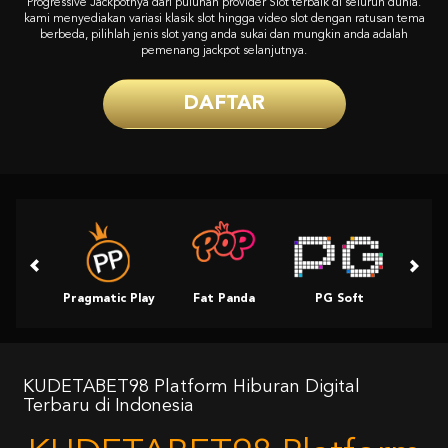
Progressive Jackpotnya dari puluhan provider Slot terbaik di seluruh dunia.
kami menyediakan variasi klasik slot hingga video slot dengan ratusan tema
berbeda, pilihlah jenis slot yang anda sukai dan mungkin anda adalah
pemenang jackpot selanjutnya.
DAFTAR
Pragmatic Play
Fat Panda
PG Soft
Slot
KUDETABET98 Platform Hiburan Digital
Terbaru di Indonesia