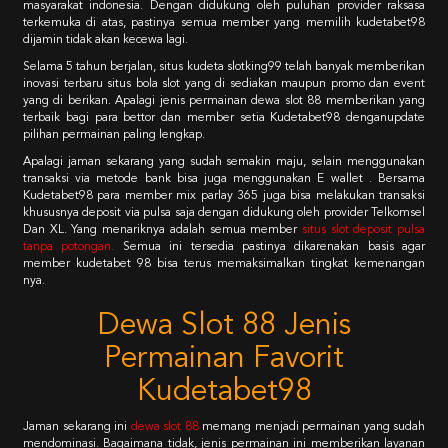
masyarakat indonesia. Dengan didukung oleh puluhan provider raksasa
terkemuka di atas, pastinya semua member yang memilih kudetabet98
dijamin tidak akan kecewa lagi.
Selama 5 tahun berjalan, situs kudeta slotking99 telah banyak memberikan
inovasi terbaru situs bola slot yang di sediakan maupun promo dan event
yang di berikan. Apalagi jenis permainan dewa slot 88 memberikan yang
terbaik bagi para bettor dan member setia Kudetabet98 denganupdate
pilihan permainan paling lengkap.
Apalagi jaman sekarang yang sudah semakin maju, selain menggunakan
transaksi via metode bank bisa juga menggunakan E wallet . Bersama
Kudetabet98 para member mix parlay 365 juga bisa melakukan transaksi
khususnya deposit via pulsa saja dengan didukung oleh provider Telkomsel
Dan XL. Yang menariknya adalah semua member
situs slot deposit pulsa
tanpa potongan
.
Semua ini tersedia pastinya dikarenakan basis agar
member kudetabet 98 bisa terus memaksimalkan tingkat kemenangan
nya.
Dewa Slot 88 Jenis
Permainan Favorit
Kudetabet98
Jaman sekarang ini
dewa slot 88
memang menjadi permainan yang sudah
mendominasi. Bagaimana tidak, jenis permainan ini memberikan layanan