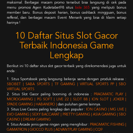
maksimal. Berbagai macam promo tersebut bisa langsung di cek pada
menu promosi Agen Kudetabet98 situs
bola 365
yang meliputi bonus
member baru. Bonus deposit harian, bonus cashback mingguan, bonus
refferal, dan berbagai macam Event Menarik yang bisa di klaim setiap
harinya !
10 Daftar Situs Slot Gacor
Terbaik Indonesia Game
Lengkap
Berikut ini 10 daftar situs slot gacor terbaik yang direkomendasi juga untuk
anda :
1. Situs Sportsbook yang langsung bekerja sama dengan produk raksasa :
SBOBET | SABA SPORTS | TF GAMING | VIRTUAL SPORTS PP | SBO
VIRTUAL SPORTS
2. Situs Slot Gacor paling booming di indonesia :
PRAGMATIC PLAY |
MICROGAMING | PG SOFT | LIVE 22 | SLOT 88 | ION SLOT | JOKER |
SPADE GAMING | HABANERO |
dan puluhan game lainnya.
3. Situs Live Casino paling lengkap dan populer :
ION CASINO | MG LIVE |
EVO GAMING | SEXY BACCARAT | PRETTY GAMING | ASIA GAMING | SBO
CASINO | DREAM GAMING
4. Situs Arcade jenis game ringan yang menghibur :
PRAGMATIC FISHING |
GAMATRON | GIOCCO PLUS | ADVANTPLAY GAMING | CQ9