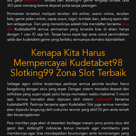
slot gacor
slothoki777
terbaik dan slotking99 game lengkap terbaik bola
365 pasti menang karena deposit pulsa tanpa potongan.
Permainan tersebut meliputi taruhan slot online, casino online, taruhan
bola, game poker online, capsa susun, togel, tembak ikan, sabung ayam dan
lain sebagainya. Dan yang menariknya adalah bila mendaftar bersama
situs
slot
Kudetabet98 semua permainan yang tersedia bisa di akses hanya
dengan 1 user ID saja loh. Tanpa harus repot lagi serta untuk pemindahan
saldo dari kudetabet game yang berlaku semuanya otomatis dipindahkan.
Kenapa Kita Harus
Mempercayai Kudetabet98
Slotking99 Zona Slot Terbaik
Sebagai agen online terpercaya pastinya semua pecinta taruhan harus
bergabung dengan situs yang tepat. Dengan sistem transaksi deposit dan
withdraw yang super cepat yaitu hanya memakan waktu maksimal 5 menit
saja. Semua transaksi akan diproses oleh sistem
slotking99
bersama
kudetabet98. Pastinya bersama agen Kudetabet Slot juga semua member
akan dipandu langsung oleh costumer service yang aktif 24 jam serta ramah
dan berpengalaman.
Para member juga akan di tawarkan berbagai macam jenis promo situs slot
gacor dan slotking99 indonesia bonus menarik agar membantu para
membernya agar bisa mendapatkan keuntungan serta kemenangan yang