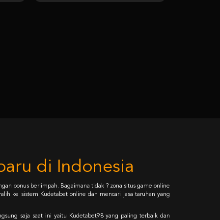
aru di Indonesia
gan bonus berlimpah. Bagaimana tidak ? zona situs game online
alih ke sistem Kudetabet online dan mencari jasa taruhan yang
gsung saja saat ini yaitu Kudetabet98 yang paling terbaik dan