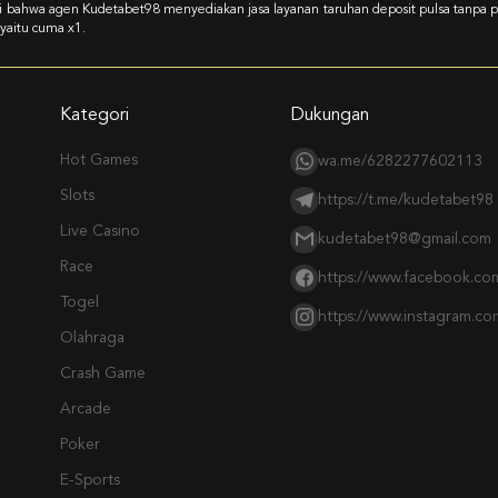
ui bahwa agen Kudetabet98 menyediakan jasa layanan taruhan deposit pulsa tanpa p
yaitu cuma x1.
Kategori
Dukungan
Hot Games
wa.me/6282277602113
Slots
https://t.me/kudetabet98
Live Casino
kudetabet98@gmail.com
Race
https://www.facebook.co
Togel
https://www.instagram.c
Olahraga
Crash Game
Arcade
Poker
E-Sports