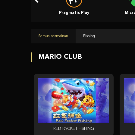
Pragmatic Play
Micr
Semua permainan
Fishing
MARIO CLUB
RED PACKET FISHING