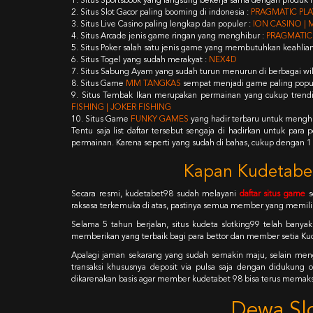
1. Situs Sportsbook yang langsung bekerja sama dengan produk r
2. Situs Slot Gacor paling booming di indonesia :
PRAGMATIC PLAY
3. Situs Live Casino paling lengkap dan populer :
ION CASINO | 
4. Situs Arcade jenis game ringan yang menghibur :
PRAGMATIC 
5. Situs Poker salah satu jenis game yang membutuhkan keahlian
6. Situs Togel yang sudah merakyat :
NEX4D
7. Situs Sabung Ayam yang sudah turun menurun di berbagai wil
8. Situs Game
MM TANGKAS
sempat menjadi game paling populer
9. Situs Tembak Ikan merupakan permainan yang cukup trendi
FISHING | JOKER FISHING
10. Situs Game
FUNKY GAMES
yang hadir terbaru untuk menghi
Tentu saja list daftar tersebut sengaja di hadirkan untuk par
permainan. Karena seperti yang sudah di bahas, cukup dengan 1
Kapan Kudetabet
Secara resmi, kudetabet98 sudah melayani
daftar situs game
s
raksasa terkemuka di atas, pastinya semua member yang memilih
Selama 5 tahun berjalan, situs kudeta slotking99 telah banya
memberikan yang terbaik bagi para bettor dan member setia Ku
Apalagi jaman sekarang yang sudah semakin maju, selain men
transaksi khususnya deposit via pulsa saja dengan didukun
dikarenakan basis agar member kudetabet 98 bisa terus memak
Dewa Slo