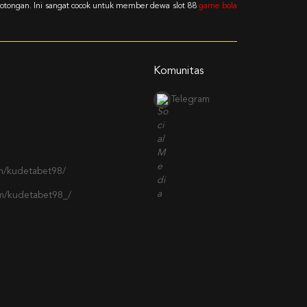
otongan. Ini sangat cocok untuk member dewa slot 88
game bola
Komunitas
Telegram
m/kudetabet98/
om/kudetabet98_/