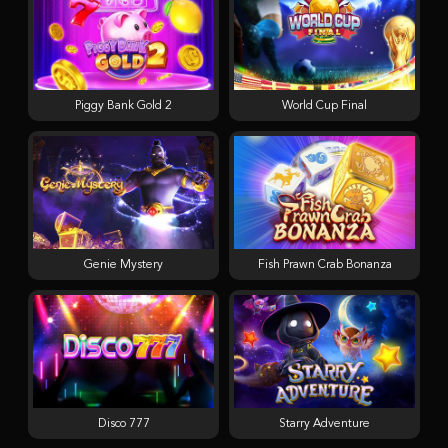
Piggy Bank Gold 2
World Cup Final
Genie Mystery
Fish Prawn Crab Bonanza
Disco 777
Starry Adventure