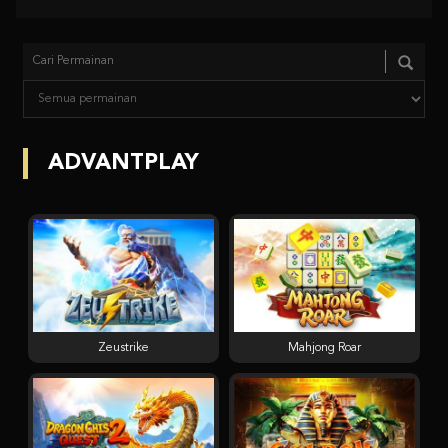
ADVANTPLAY
Zeustrike
Mahjong Roar