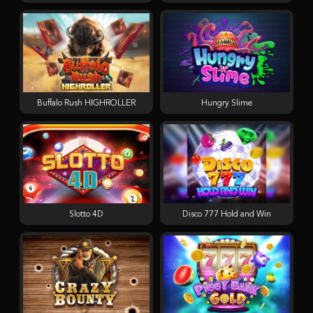
Buffalo Rush HIGHROLLER
Hungry Slime
Slotto 4D
Disco 777 Hold and Win