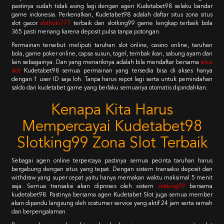
pastinya sudah tidak asing lagi dengan agen Kudetabet98 selaku bandar
game indonesia. Perkenalkan, Kudetabet98 adalah daftar situs zona situs
slot gacor
slothoki777
terbaik dan slotking99 game lengkap terbaik bola
365 pasti menang karena deposit pulsa tanpa potongan.
Permainan tersebut meliputi taruhan slot online, casino online, taruhan
bola, game poker online, capsa susun, togel, tembak ikan, sabung ayam dan
lain sebagainya. Dan yang menariknya adalah bila mendaftar bersama
situs
slot
Kudetabet98 semua permainan yang tersedia bisa di akses hanya
dengan 1 user ID saja loh. Tanpa harus repot lagi serta untuk pemindahan
saldo dari kudetabet game yang berlaku semuanya otomatis dipindahkan.
Kenapa Kita Harus
Mempercayai Kudetabet98
Slotking99 Zona Slot Terbaik
Sebagai agen online terpercaya pastinya semua pecinta taruhan harus
bergabung dengan situs yang tepat. Dengan sistem transaksi deposit dan
withdraw yang super cepat yaitu hanya memakan waktu maksimal 5 menit
saja. Semua transaksi akan diproses oleh sistem
slotking99
bersama
kudetabet98. Pastinya bersama agen Kudetabet Slot juga semua member
akan dipandu langsung oleh costumer service yang aktif 24 jam serta ramah
dan berpengalaman.