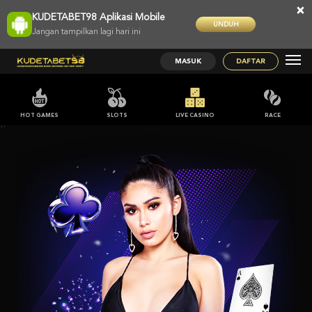
×
KUDETABET98 Aplikasi Mobile
UNDUH
Jangan tampilkan lagi hari ini
MASUK
DAFTAR
HOT GAMES
SLOTS
LIVE CASINO
RACE
;;