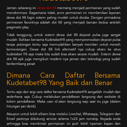
Jaman sekarang ini
dewa slot 88
memang menjadi permainan yang sudah
mendominasi. Bagaimana tidak, jenis permainan ini memberikan layanan
dewa slot 88 login sistem paling mudah untuk dicoba. Dengan primadona
permainan favoritnya adalah slot 88 yang menjadi barisan kedua setelah
pragmatic play.
Tidak tanggung, untuk sistem dewa slot 88 deposit pulsa juga sangat
mudah. Bahkan bersama Kudetabet98 yang mempromosikan deposit pulsa
tanpa potongan tentu saja memudahkan banyak member untuk meraih
kemenangan. Dewa slot 88 link alternatif nya cukup akses ke situs
kudetabet 98 saja maka kita sudah bisa akses secara mudah. Sistem dewa
slot 88 apk juga mengikuti modern nya jaman dan teknologi yang sudah
berkembang pesat
Dimana Cara Daftar Bersama
Kudetabet98 Yang Baik dan Benar
Tentu saja dari segi cara daftar bersama Kudetabet98 sangatlah mudah dan
sederhana saja. Cukup melakukan pendaftaran langsung dari website di
kolom pendaftaran. Maka user id akan langsung siap saat itu juga (dalam
hitungan per detik).
Ataupun untuk lebih efisien bisa melalui Livechat, Whatsapp, Telegram dan
Email pastinya didukung service selama 1x24 jam nonstop. Kepada anda
sehingga bisa menikmati permainan ini jauh lebih nyaman kapan dan