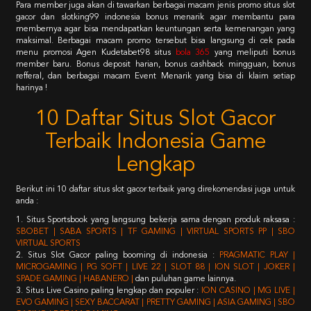
Para member juga akan di tawarkan berbagai macam jenis promo situs slot
gacor dan slotking99 indonesia bonus menarik agar membantu para
membernya agar bisa mendapatkan keuntungan serta kemenangan yang
maksimal. Berbagai macam promo tersebut bisa langsung di cek pada
menu promosi Agen Kudetabet98 situs
bola 365
yang meliputi bonus
member baru. Bonus deposit harian, bonus cashback mingguan, bonus
refferal, dan berbagai macam Event Menarik yang bisa di klaim setiap
harinya !
10 Daftar Situs Slot Gacor
Terbaik Indonesia Game
Lengkap
Berikut ini 10 daftar situs slot gacor terbaik yang direkomendasi juga untuk
anda :
1. Situs Sportsbook yang langsung bekerja sama dengan produk raksasa :
SBOBET | SABA SPORTS | TF GAMING | VIRTUAL SPORTS PP | SBO
VIRTUAL SPORTS
2. Situs Slot Gacor paling booming di indonesia :
PRAGMATIC PLAY |
MICROGAMING | PG SOFT | LIVE 22 | SLOT 88 | ION SLOT | JOKER |
SPADE GAMING | HABANERO |
dan puluhan game lainnya.
3. Situs Live Casino paling lengkap dan populer :
ION CASINO | MG LIVE |
EVO GAMING | SEXY BACCARAT | PRETTY GAMING | ASIA GAMING | SBO