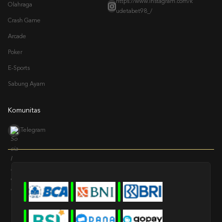
https://www.instagram.com/k
Olahraga
udetabet98_/
Crash Game
Arcade
Poker
E-Sports
Sabung Ayam
Komunitas
Telegram