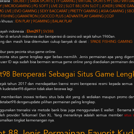
aksasa :
SBOBET | SABA SPORTS | TF GAMING | VIRTUAL SPORTS PP | SBO VIRTU
 | MICROGAMING | PG SOFT | LIVE 22 | SLOT 88 | ION SLOT | JOKER | SPADE G
MG LIVE | EVO GAMING | SEXY BACCARAT | PRETTY GAMING | ASIA GAMING | S
FISHING | GAMATRON | GIOCCO PLUS | ADVANTPLAY GAMING | CQ9
 khusus :
IDN PLAY | 9GAMING | BALAK PLAY
ayah indonesia :
Ehm297
| SV388
 di seluruh indonesia dan beroperasi di casino asli sejak tahun 1960an.
ng dan masih bisa ditemukan cukup banyak di darat :
SPADE FISHING GAMING 
bur para pecinta situs game online.
a pecinta situs game lengkap agar bebas memilih. Jenis permainan apa yang digema
 user ID saja sudah bisa bermain semua game online yang disediakan permainan dew
98 Beroperasi Sebagai Situs Game Leng
ejak tahun 2017 dan mendapatkan lisensi resmi beroperasi resmi kepada semua 
 kudetabet98 dijamin tidak akan kecewa lagi.
k memberikan inovasi terbaru situs bola slot yang di sediakan maupun promo da
detabet98 denganupdate pilihan permainan paling lengkap.
ggunakan transaksi via metode bank bisa juga menggunakan E wallet . Bersama
g oleh provider Telkomsel Dan XL. Yang menariknya adalah semua member
situs
simalkan tingkat kemenangan nya.