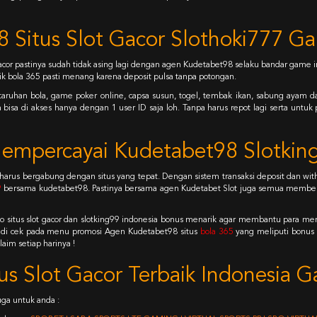
 Situs Slot Gacor Slothoki777 
gacor pastinya sudah tidak asing lagi dengan agen Kudetabet98 selaku bandar game in
ik bola 365 pasti menang karena deposit pulsa tanpa potongan.
e, taruhan bola, game poker online, capsa susun, togel, tembak ikan, sabung ayam 
isa di akses hanya dengan 1 user ID saja loh. Tanpa harus repot lagi serta unt
empercayai Kudetabet98 Slotking
 harus bergabung dengan situs yang tepat. Dengan sistem transaksi deposit dan 
9
bersama kudetabet98. Pastinya bersama agen Kudetabet Slot juga semua member 
o situs slot gacor dan slotking99 indonesia bonus menarik agar membantu para
 di cek pada menu promosi Agen Kudetabet98 situs
bola 365
yang meliputi bonus
aim setiap harinya !
tus Slot Gacor Terbaik Indonesia
juga untuk anda :