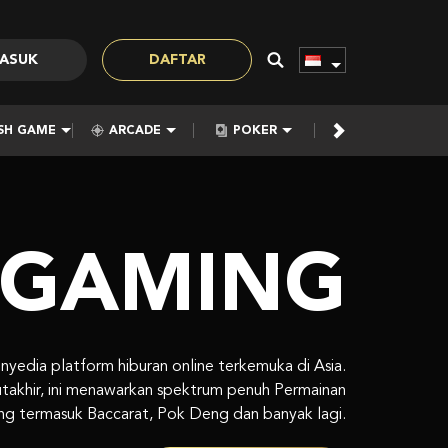
ASUK
DAFTAR
SH GAME
ARCADE
POKER
E-SPORTS
 GAMING
yedia platform hiburan online terkemuka di Asia.
akhir, ini menawarkan spektrum penuh Permainan
ng termasuk Baccarat, Pok Deng dan banyak lagi.