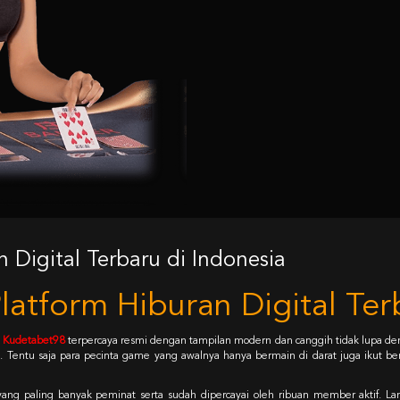
Digital Terbaru di Indonesia
tform Hiburan Digital Terb
e
Kudetabet98
terpercaya resmi dengan tampilan modern dan canggih tidak lupa den
entu saja para pecinta game yang awalnya hanya bermain di darat juga ikut ber
yang paling banyak peminat serta sudah dipercayai oleh ribuan member aktif. Lan