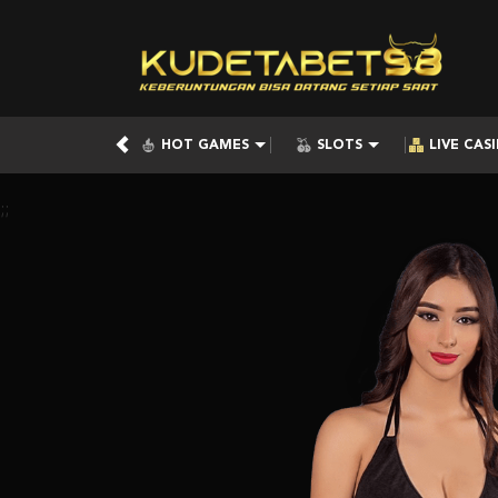
HOT GAMES
SLOTS
LIVE CAS
;;