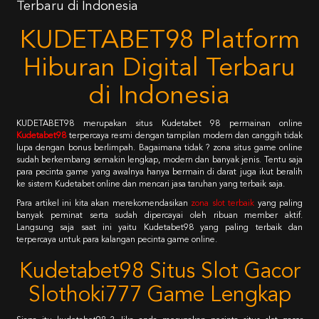
Terbaru di Indonesia
KUDETABET98 Platform
Hiburan Digital Terbaru
di Indonesia
KUDETABET98 merupakan situs Kudetabet 98 permainan online
Kudetabet98
terpercaya resmi dengan tampilan modern dan canggih tidak
lupa dengan bonus berlimpah. Bagaimana tidak ? zona situs game online
sudah berkembang semakin lengkap, modern dan banyak jenis. Tentu saja
para pecinta game yang awalnya hanya bermain di darat juga ikut beralih
ke sistem Kudetabet online dan mencari jasa taruhan yang terbaik saja.
Para artikel ini kita akan merekomendasikan
zona slot terbaik
yang paling
banyak peminat serta sudah dipercayai oleh ribuan member aktif.
Langsung saja saat ini yaitu Kudetabet98 yang paling terbaik dan
terpercaya untuk para kalangan pecinta game online.
Kudetabet98 Situs Slot Gacor
Slothoki777 Game Lengkap