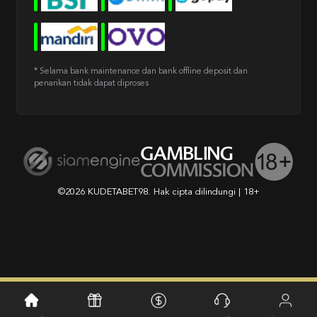
* Selama bank maintenance dan bank offline deposit dan
penarikan tidak dapat diproses
©2026 KUDETABET98. Hak cipta dilindungi | 18+