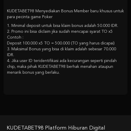
KUDETABET98 Menyediakan Bonus Member baru khusus untuk
para pecinta game Poker
1. Minimal deposit untuk bisa klaim bonus adalah 50.000 IDR.
2. Promo ini bisa diclaim jika sudah mencapai syarat TO x5
Contoh :
Deposit 100.000 x5 TO = 500.000 (TO yang harus dicapai)
3. Maksimal Bonus yang bisa di klaim adalah sebesar 70.000
IDR.
4. Jika user ID teridentifikasi ada kecurangan seperti pindah
chip, maka pihak KUDETABET98 berhak menahan ataupun
menarik bonus yang berlaku.
KUDETABET98 Platform Hiburan Digital