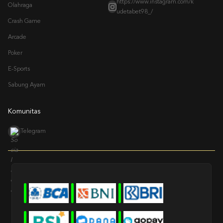
https://www.instagram.com/k
Olahraga
udetabet98_/
Crash Game
Arcade
Poker
E-Sports
Sabung Ayam
Komunitas
Telegram