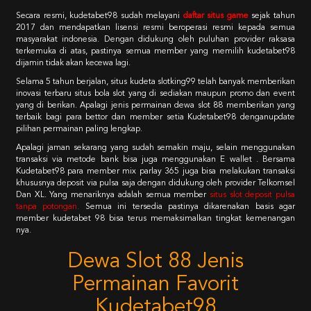
Secara resmi, kudetabet98 sudah melayani
daftar situs game
sejak tahun
2017 dan mendapatkan lisensi resmi beroperasi resmi kepada semua
masyarakat indonesia. Dengan didukung oleh puluhan provider raksasa
terkemuka di atas, pastinya semua member yang memilih kudetabet98
dijamin tidak akan kecewa lagi.
Selama 5 tahun berjalan, situs kudeta slotking99 telah banyak memberikan
inovasi terbaru situs bola slot yang di sediakan maupun promo dan event
yang di berikan. Apalagi jenis permainan dewa slot 88 memberikan yang
terbaik bagi para bettor dan member setia Kudetabet98 denganupdate
pilihan permainan paling lengkap.
Apalagi jaman sekarang yang sudah semakin maju, selain menggunakan
transaksi via metode bank bisa juga menggunakan E wallet . Bersama
Kudetabet98 para member mix parlay 365 juga bisa melakukan transaksi
khususnya deposit via pulsa saja dengan didukung oleh provider Telkomsel
Dan XL. Yang menariknya adalah semua member
situs slot deposit pulsa
tanpa potongan
.
Semua ini tersedia pastinya dikarenakan basis agar
member kudetabet 98 bisa terus memaksimalkan tingkat kemenangan
nya.
Dewa Slot 88 Jenis
Permainan Favorit
Kudetabet98