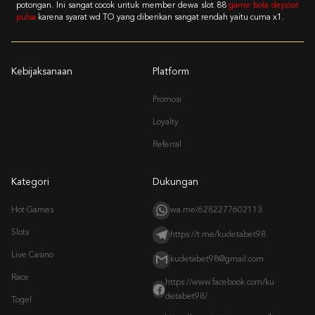
potongan. Ini sangat cocok untuk member dewa slot 88
game bola deposit
pulsa
karena syarat wd TO yang diberikan sangat rendah yaitu cuma x1.
Kebijaksanaan
Platform
Promosi
Loyalty
Referral
Kategori
Dukungan
Hot Games
wa.me/6282277602113
Slots
https://t.me/kudetabet98
Live Casino
kudetabet98@gmail.com
Race
https://www.facebook.com/ku
detabet98/
Togel