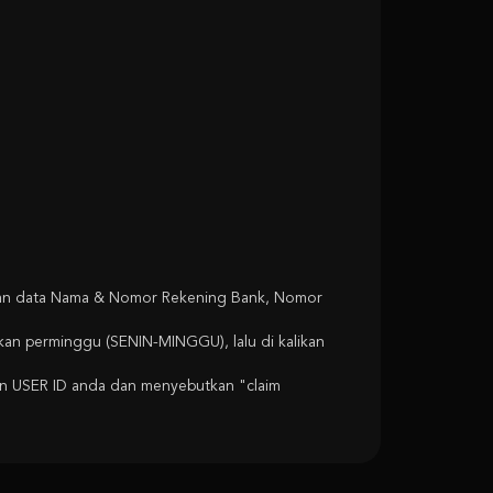
amaan data Nama & Nomor Rekening Bank, Nomor
kan perminggu (SENIN-MINGGU), lalu di kalikan
an USER ID anda dan menyebutkan "claim