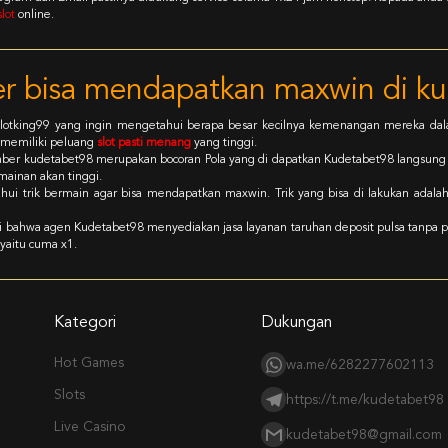
lot
online.
 bisa mendapatkan maxwin di k
n slotking99 yang ingin mengetahui berapa besar kecilnya kemenangan mereka d
 memiliki peluang
slot pasti menang
yang tinggi.
ber kudetabet98 merupakan bocoran Pola yang di dapatkan Kudetabet98 langsun
ainan akan tinggi.
ui trik bermain agar bisa mendapatkan maxwin. Trik yang bisa di lakukan adala
ui bahwa agen Kudetabet98 menyediakan jasa layanan taruhan deposit pulsa tanpa p
yaitu cuma x1.
Kategori
Dukungan
Hot Games
wa.me/6282277602113
Slots
https://t.me/kudetabet98
Live Casino
kudetabet98@gmail.com