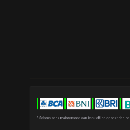
* Selama bank maintenance dan bank offline deposit dan pen