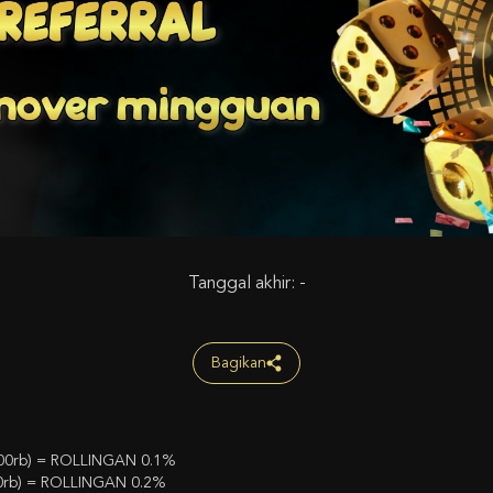
Tanggal akhir: -
Bagikan
(100rb) = ROLLINGAN 0.1%
200rb) = ROLLINGAN 0.2%