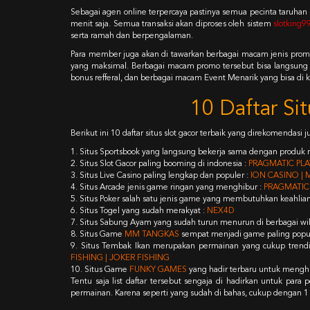
Sebagai agen online terpercaya pastinya semua pecinta taruhan
menit saja. Semua transaksi akan diproses oleh sistem
slotking9
serta ramah dan berpengalaman.
Para member juga akan di tawarkan berbagai macam jenis prom
yang maksimal. Berbagai macam promo tersebut bisa langsung
bonus refferal, dan berbagai macam Event Menarik yang bisa di kl
10 Daftar Si
Berikut ini 10 daftar situs slot gacor terbaik yang direkomendasi 
1. Situs Sportsbook yang langsung bekerja sama dengan produk r
2. Situs Slot Gacor paling booming di indonesia :
PRAGMATIC PLAY
3. Situs Live Casino paling lengkap dan populer :
ION CASINO | 
4. Situs Arcade jenis game ringan yang menghibur :
PRAGMATIC 
5. Situs Poker salah satu jenis game yang membutuhkan keahlian
6. Situs Togel yang sudah merakyat :
NEX4D
7. Situs Sabung Ayam yang sudah turun menurun di berbagai wil
8. Situs Game
MM TANGKAS
sempat menjadi game paling populer
9. Situs Tembak Ikan merupakan permainan yang cukup trendi
FISHING | JOKER FISHING
10. Situs Game
FUNKY GAMES
yang hadir terbaru untuk menghi
Tentu saja list daftar tersebut sengaja di hadirkan untuk par
permainan. Karena seperti yang sudah di bahas, cukup dengan 1