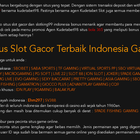
 harus bergabung dengan situs yang tepat. Dengan sistem transaksi deposit dan 
9
bersama kudetabet98. Pastinya bersama agen Kudetabet Slot juga semua member 
o situs slot gacor dan slotking99 indonesia bonus menarik agar membantu para
 di cek pada menu promosi Agen Kudetabet98 situs
bola 365
yang meliputi bonus
aim setiap harinya !
tus Slot Gacor Terbaik Indonesia
juga untuk anda :
aksasa :
SBOBET | SABA SPORTS | TF GAMING | VIRTUAL SPORTS PP | SBO VIRTU
 | MICROGAMING | PG SOFT | LIVE 22 | SLOT 88 | ION SLOT | JOKER | SPADE G
MG LIVE | EVO GAMING | SEXY BACCARAT | PRETTY GAMING | ASIA GAMING | S
FISHING | GAMATRON | GIOCCO PLUS | ADVANTPLAY GAMING | CQ9
 khusus :
IDN PLAY | 9GAMING | BALAK PLAY
ayah indonesia :
Ehm297
| SV388
 di seluruh indonesia dan beroperasi di casino asli sejak tahun 1960an.
ng dan masih bisa ditemukan cukup banyak di darat :
SPADE FISHING GAMING 
bur para pecinta situs game online.
a pecinta situs game lengkap agar bebas memilih. Jenis permainan apa yang digema
 user ID saja sudah bisa bermain semua game online yang disediakan permainan dew