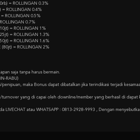
500rb) = ROLLINGAN 0.3%
jt) = ROLLINGAN 0.4%
jt) = ROLLINGAN 0.5%
 = ROLLINGAN 0.7%
 (10jt) = ROLLINGAN 1%
 (25jt) = ROLLINGAN 1.3%
 (50jt) = ROLLINGAN 1.6%
SE (80jt) = ROLLINGAN 2%
kapan saja tanpa harus bermain.
ENIN-RABU)
i/penipuan, maka Bonus dapat dibatalkan jika terindikasi terjadi kes
O/turnover yang di capai oleh downline/member yang berhasil di dapat 
im pada LIVECHAT atau WHATSAPP : 0813-2928-9993 , Dengan menyebutk