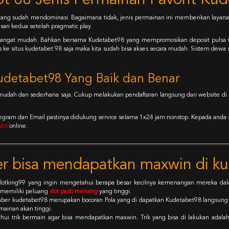
g sudah mendominasi. Bagaimana tidak, jenis permainan ini memberikan layanan
san kedua setelah pragmatic play.
uga sangat mudah. Bahkan bersama Kudetabet98 yang mempromosikan deposit puls
s ke situs kudetabet 98 saja maka kita sudah bisa akses secara mudah. Sistem dewa
udetabet98 Yang Baik dan Benar
 mudah dan sederhana saja. Cukup melakukan pendaftaran langsung dari website di k
Telegram dan Email pastinya didukung service selama 1x24 jam nonstop. Kepada anda
lot
online.
 bisa mendapatkan maxwin di k
n slotking99 yang ingin mengetahui berapa besar kecilnya kemenangan mereka d
 memiliki peluang
slot pasti menang
yang tinggi.
ber kudetabet98 merupakan bocoran Pola yang di dapatkan Kudetabet98 langsun
ainan akan tinggi.
ui trik bermain agar bisa mendapatkan maxwin. Trik yang bisa di lakukan adala