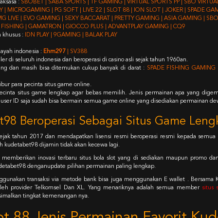
aksasa :
SBOBET | SABA SPORTS | TF GAMING | VIRTUAL SPORTS PP | SBO VIRTU
 | MICROGAMING | PG SOFT | LIVE 22 | SLOT 88 | ION SLOT | JOKER | SPADE G
MG LIVE | EVO GAMING | SEXY BACCARAT | PRETTY GAMING | ASIA GAMING | S
FISHING | GAMATRON | GIOCCO PLUS | ADVANTPLAY GAMING | CQ9
 khusus :
IDN PLAY | 9GAMING | BALAK PLAY
ayah indonesia :
Ehm297
| SV388
 di seluruh indonesia dan beroperasi di casino asli sejak tahun 1960an.
ng dan masih bisa ditemukan cukup banyak di darat :
SPADE FISHING GAMING 
bur para pecinta situs game online.
a pecinta situs game lengkap agar bebas memilih. Jenis permainan apa yang digema
 user ID saja sudah bisa bermain semua game online yang disediakan permainan dew
98 Beroperasi Sebagai Situs Game Leng
ejak tahun 2017 dan mendapatkan lisensi resmi beroperasi resmi kepada semua 
 kudetabet98 dijamin tidak akan kecewa lagi.
k memberikan inovasi terbaru situs bola slot yang di sediakan maupun promo da
detabet98 denganupdate pilihan permainan paling lengkap.
ggunakan transaksi via metode bank bisa juga menggunakan E wallet . Bersama
g oleh provider Telkomsel Dan XL. Yang menariknya adalah semua member
situs
simalkan tingkat kemenangan nya.
t 88 Jenis Permainan Favorit Ku