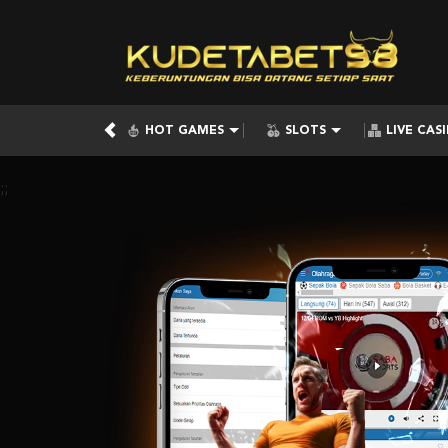
HOT GAMES
SLOTS
LIVE CAS
;;