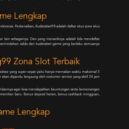
Game Lengkap
donesia. Perkenalkan, Kudetabet98 adalah daftar situs zona situs
dan lain sebagainya. Dan yang menariknya adalah bila mendaftar
uk pemindahan saldo dari kudetabet game yang berlaku semuanya
99 Zona Slot Terbaik
withdraw yang super cepat yaitu hanya memakan waktu maksimal 5
akan dipandu langsung oleh costumer service yang aktif 24 jam
 membernya agar bisa mendapatkan keuntungan serta kemenangan
 member baru. Bonus deposit harian, bonus cashback mingguan,
 Game Lengkap